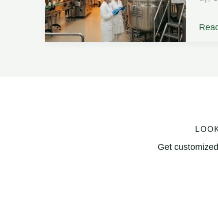
유
Read
기
농
포
도
당
시
LOOK
럽
Get customized 
이
제
과
및
제