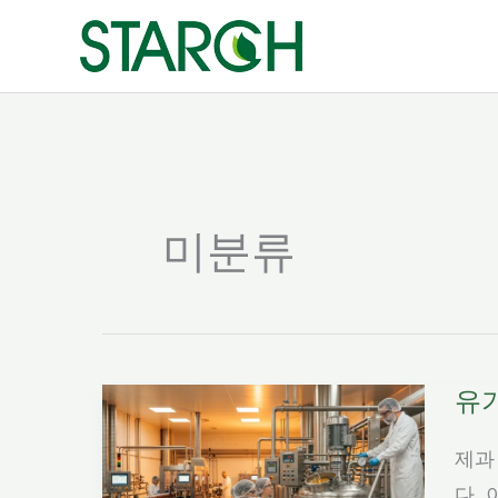
콘
텐
츠
로
건
너
뛰
미분류
기
유
제과
다. 