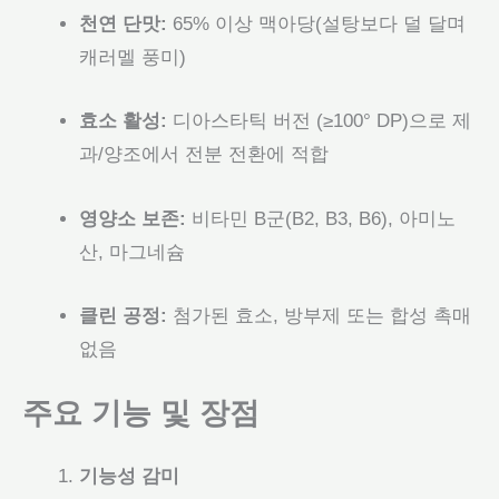
천연 단맛:
65% 이상 맥아당(설탕보다 덜 달며
캐러멜 풍미)
효소 활성:
디아스타틱 버전 (≥100° DP)으로 제
과/양조에서 전분 전환에 적합
영양소 보존:
비타민 B군(B2, B3, B6), 아미노
산, 마그네슘
클린 공정:
첨가된 효소, 방부제 또는 합성 촉매
없음
주요 기능 및 장점
기능성 감미