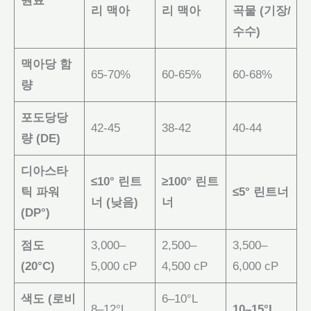
원료
리 맥아
리 맥아
곡물 (기장/
수수)
맥아당 함
65-70%
60-65%
60-68%
량
포도당당
42-45
38-42
40-44
량 (DE)
디아스타
≤10° 린트
≥100° 린트
틱 파워
≤5° 린트너
너 (낮음)
너
(DP°)
점도
3,000–
2,500–
3,500–
(20°C)
5,000 cP
4,500 cP
6,000 cP
색도 (로비
6–10°L
8–12°L
10–15°L