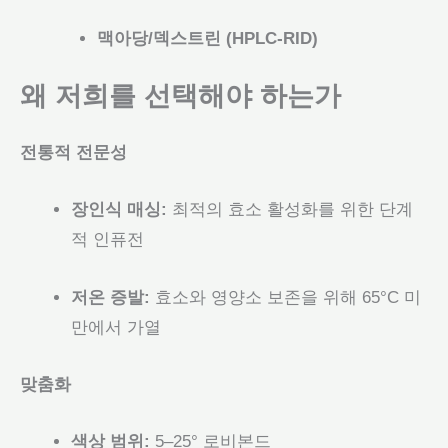
맥아당/덱스트린 (HPLC-RID)
왜 저희를 선택해야 하는가
전통적 전문성
장인식 매싱:
최적의 효소 활성화를 위한 단계
적 인퓨전
저온 증발:
효소와 영양소 보존을 위해 65°C 미
만에서 가열
맞춤화
색상 범위:
5–25° 로비본드