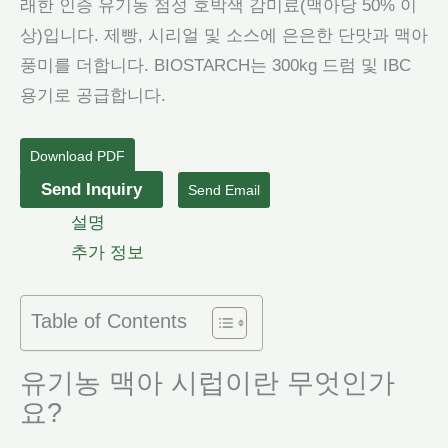
래한 인증 유기농 점성 호박색 감미료(맥아당 50% 이
상)입니다. 제빵, 시리얼 및 소스에 은은한 단맛과 맥아
풍미를 더합니다. BIOSTARCH는 300kg 드럼 및 IBC
용기로 공급합니다.
Download PDF
유
Send Inquiry
Send Email
기
설명
농
추가 정보
맥
아
Table of Contents
시
럽
유기농 맥아 시럽이란 무엇인가
수
요?
량