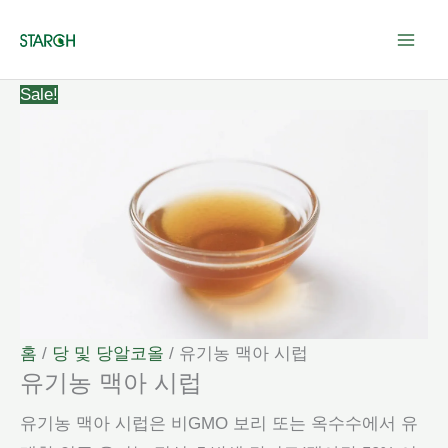
콘
텐
츠
Sale!
로
건
너
뛰
기
홈
/
당 및 당알코올
/ 유기농 맥아 시럽
유기농 맥아 시럽
유기농 맥아 시럽은 비GMO 보리 또는 옥수수에서 유