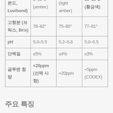
본드,
(light
(amber)
(황금색)
Lovibond)
amber)
고형분 (브
78–82°
75–80°
77–81°
릭스, Brix)
pH
5.0–5.5
5.2–5.8
5.0–5.5
단백질
≤5%
≤4%
≤3%
<20ppm
글루텐 함
<5ppm
(선택 사
<20ppm
량
(CODEX)
항)
주요 특징